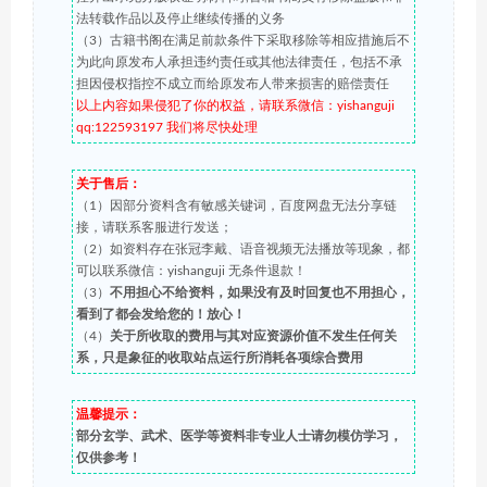
法转载作品以及停止继续传播的义务
（3）古籍书阁在满足前款条件下采取移除等相应措施后不
为此向原发布人承担违约责任或其他法律责任，包括不承
担因侵权指控不成立而给原发布人带来损害的赔偿责任
以上内容如果侵犯了你的权益，请联系微信：yishanguji
qq:122593197 我们将尽快处理
关于售后：
（1）因部分资料含有敏感关键词，百度网盘无法分享链
接，请联系客服进行发送；
（2）如资料存在张冠李戴、语音视频无法播放等现象，都
可以联系微信：yishanguji 无条件退款！
（3）
不用担心不给资料，如果没有及时回复也不用担心，
看到了都会发给您的！放心！
（4）
关于所收取的费用与其对应资源价值不发生任何关
系，只是象征的收取站点运行所消耗各项综合费用
温馨提示：
部分玄学、武术、医学等资料非专业人士请勿模仿学习，
仅供参考！