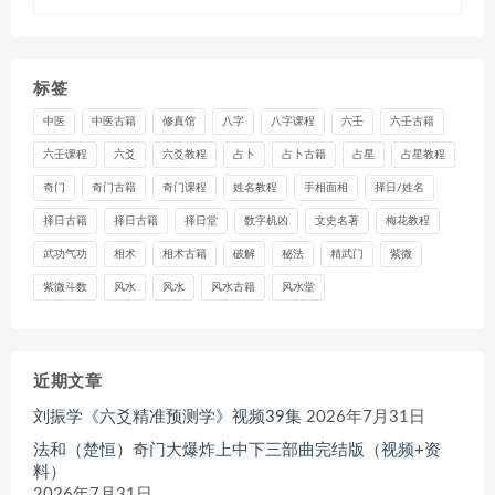
标签
中医
中医古籍
修真馆
八字
八字课程
六壬
六壬古籍
六壬课程
六爻
六爻教程
占卜
占卜古籍
占星
占星教程
奇门
奇门古籍
奇门课程
姓名教程
手相面相
择日/姓名
择日古籍
择日古籍
择日堂
数字机凶
文史名著
梅花教程
武功气功
相术
相术古籍
破解
秘法
精武门
紫微
紫微斗数
风水
风水
风水古籍
风水堂
近期文章
刘振学《六爻精准预测学》视频39集
2026年7月31日
法和（楚恒）奇门大爆炸上中下三部曲完结版（视频+资
料）
2026年7月31日