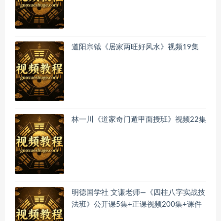
道阳宗钺《居家两旺好风水》视频19集
林一川《道家奇门遁甲面授班》视频22集
明德国学社 文谦老师—《四柱八字实战技
法班》公开课5集+正课视频200集+课件