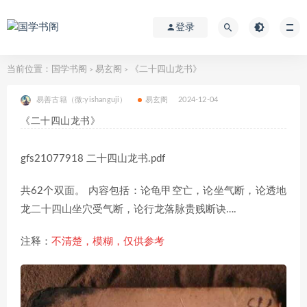
登录
当前位置：
国学书阁
易玄阁
《二十四山龙书》
>
>
易善古籍（微:yishanguji）
易玄阁
2024-12-04
《二十四山龙书》
gfs21077918 二十四山龙书.pdf
共62个双面。 内容包括：论龟甲空亡，论坐气断，论透地
龙二十四山坐穴受气断，论行龙落脉贵贱断诀….
注释：
不清楚，模糊，仅供参考