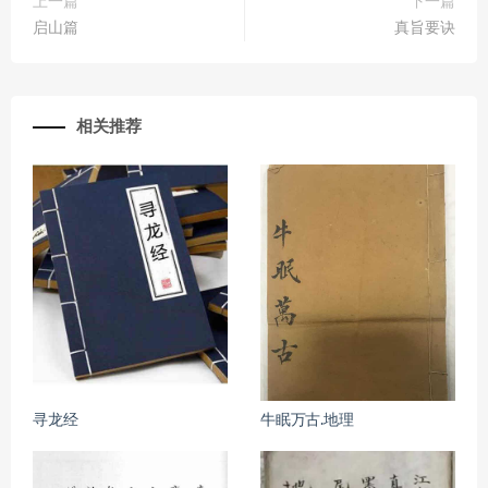
上一篇
下一篇
启山篇
真旨要诀
相关推荐
寻龙经
牛眠万古.地理