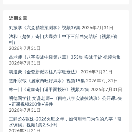
近期文章
刘振学《六爻精准预测学》视频39集
2026年7月31日
法和（楚恒）奇门大爆炸上中下三部曲完结版（视频+资
料）
2026年7月31日
吕老师《八字实战中级第八章》353集 实战干货 视频合集
2026年7月31日
胡浚豪《全套新派四柱八字旺衰法》
2026年7月31日
道阳宗钺《居家两旺好风水》视频19集
2026年7月31日
林一川《道家奇门遁甲面授班》视频22集
2026年7月31日
明德国学社 文谦老师—《四柱八字实战技法班》公开课5集
+正课视频200集+课件
2026年7月31日
王静盈&张姝-2026火旺之年，如何用奇门为你的八字「引
水调候」视频1集2.5小时
2026年7月31日