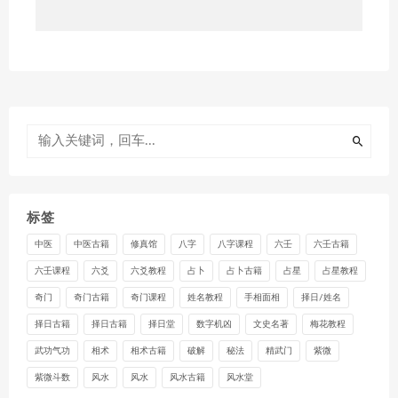
标签
中医
中医古籍
修真馆
八字
八字课程
六壬
六壬古籍
六壬课程
六爻
六爻教程
占卜
占卜古籍
占星
占星教程
奇门
奇门古籍
奇门课程
姓名教程
手相面相
择日/姓名
择日古籍
择日古籍
择日堂
数字机凶
文史名著
梅花教程
武功气功
相术
相术古籍
破解
秘法
精武门
紫微
紫微斗数
风水
风水
风水古籍
风水堂