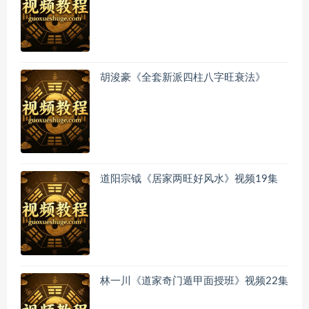
胡浚豪《全套新派四柱八字旺衰法》
道阳宗钺《居家两旺好风水》视频19集
林一川《道家奇门遁甲面授班》视频22集