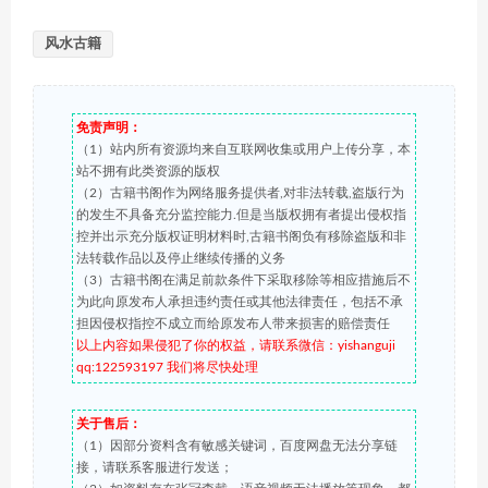
风水古籍
免责声明：
（1）站内所有资源均来自互联网收集或用户上传分享，本
站不拥有此类资源的版权
（2）古籍书阁作为网络服务提供者,对非法转载,盗版行为
的发生不具备充分监控能力.但是当版权拥有者提出侵权指
控并出示充分版权证明材料时,古籍书阁负有移除盗版和非
法转载作品以及停止继续传播的义务
（3）古籍书阁在满足前款条件下采取移除等相应措施后不
为此向原发布人承担违约责任或其他法律责任，包括不承
担因侵权指控不成立而给原发布人带来损害的赔偿责任
以上内容如果侵犯了你的权益，请联系微信：yishanguji
qq:122593197 我们将尽快处理
关于售后：
（1）因部分资料含有敏感关键词，百度网盘无法分享链
接，请联系客服进行发送；