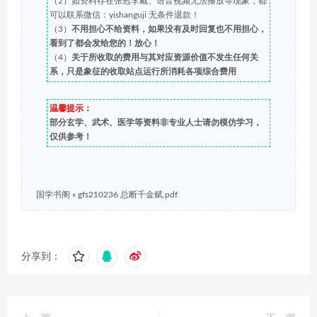
（2）如资料存在张冠李戴、语音视频无法播放等现象，都
可以联系微信：yishanguji 无条件退款！
（3）
不用担心不给资料，如果没有及时回复也不用担心，
看到了都会发给您的！放心！
（4）
关于所收取的费用与其对应资源价值不发生任何关
系，只是象征的收取站点运行所消耗各项综合费用
温馨提示：
部分玄学、武术、医学等资料非专业人士请勿模仿学习，
仅供参考！
国学书阁
»
gfs210236 总断千金赋.pdf
分享到：