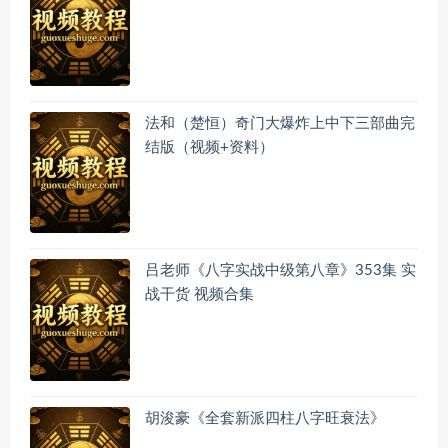
法和（楚恒）奇门大爆炸上中下三部曲完
结版（视频+资料）
吕老师《八字实战中级第八章》353集 实
战干货 视频合集
胡浚豪《全套新派四柱八字旺衰法》