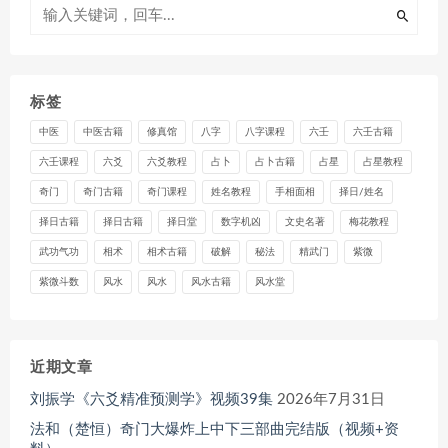
标签
中医
中医古籍
修真馆
八字
八字课程
六壬
六壬古籍
六壬课程
六爻
六爻教程
占卜
占卜古籍
占星
占星教程
奇门
奇门古籍
奇门课程
姓名教程
手相面相
择日/姓名
择日古籍
择日古籍
择日堂
数字机凶
文史名著
梅花教程
武功气功
相术
相术古籍
破解
秘法
精武门
紫微
紫微斗数
风水
风水
风水古籍
风水堂
近期文章
刘振学《六爻精准预测学》视频39集
2026年7月31日
法和（楚恒）奇门大爆炸上中下三部曲完结版（视频+资