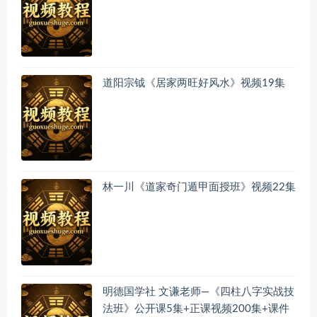
道阳宗钺《居家两旺好风水》视频19集
林一川《道家奇门遁甲面授班》视频22集
明德国学社 文谦老师—《四柱八字实战技
法班》公开课5集+正课视频200集+课件