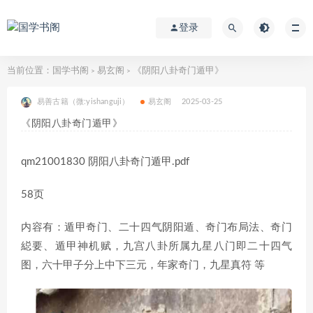
登录
当前位置：
国学书阁
易玄阁
《阴阳八卦奇门遁甲》
>
>
易善古籍（微:yishanguji）
易玄阁
2025-03-25
《阴阳八卦奇门遁甲》
qm21001830 阴阳八卦奇门遁甲.pdf
58页
内容有：遁甲奇门、二十四气阴阳遁、奇门布局法、奇门
縂要、遁甲神机赋，九宫八卦所属九星八门即二十四气
图，六十甲子分上中下三元，年家奇门，九星真符 等