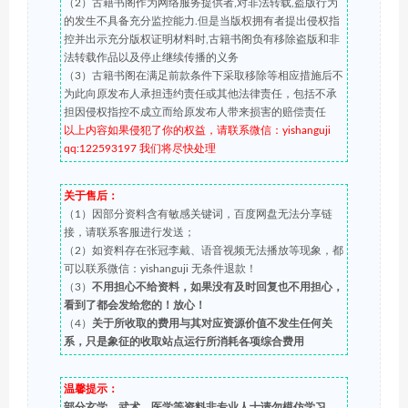
（2）古籍书阁作为网络服务提供者,对非法转载,盗版行为
的发生不具备充分监控能力.但是当版权拥有者提出侵权指
控并出示充分版权证明材料时,古籍书阁负有移除盗版和非
法转载作品以及停止继续传播的义务
（3）古籍书阁在满足前款条件下采取移除等相应措施后不
为此向原发布人承担违约责任或其他法律责任，包括不承
担因侵权指控不成立而给原发布人带来损害的赔偿责任
以上内容如果侵犯了你的权益，请联系微信：yishanguji
qq:122593197 我们将尽快处理
关于售后：
（1）因部分资料含有敏感关键词，百度网盘无法分享链
接，请联系客服进行发送；
（2）如资料存在张冠李戴、语音视频无法播放等现象，都
可以联系微信：yishanguji 无条件退款！
（3）
不用担心不给资料，如果没有及时回复也不用担心，
看到了都会发给您的！放心！
（4）
关于所收取的费用与其对应资源价值不发生任何关
系，只是象征的收取站点运行所消耗各项综合费用
温馨提示：
部分玄学、武术、医学等资料非专业人士请勿模仿学习，