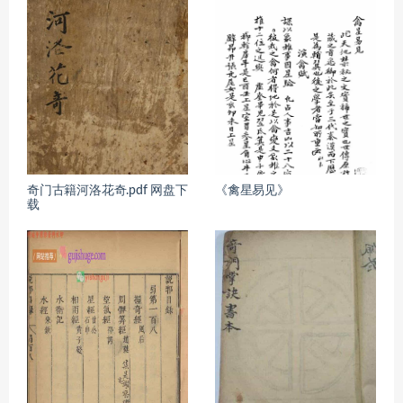
奇门古籍河洛花奇.pdf 网盘下
《禽星易见》
载