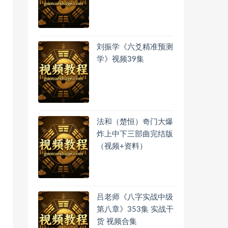
刘振学《六爻精准预测
学》视频39集
法和（楚恒）奇门大爆
炸上中下三部曲完结版
（视频+资料）
吕老师《八字实战中级
第八章》353集 实战干
货 视频合集