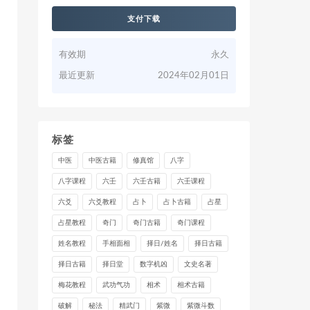
支付下载
有效期
永久
最近更新
2024年02月01日
标签
中医
中医古籍
修真馆
八字
八字课程
六壬
六壬古籍
六壬课程
六爻
六爻教程
占卜
占卜古籍
占星
占星教程
奇门
奇门古籍
奇门课程
姓名教程
手相面相
择日/姓名
择日古籍
择日古籍
择日堂
数字机凶
文史名著
梅花教程
武功气功
相术
相术古籍
破解
秘法
精武门
紫微
紫微斗数