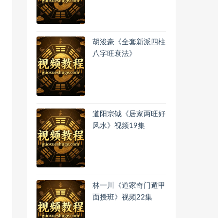
胡浚豪《全套新派四柱
八字旺衰法》
道阳宗钺《居家两旺好
风水》视频19集
林一川《道家奇门遁甲
面授班》视频22集